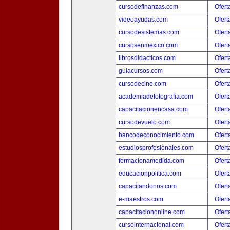
cursodefinanzas.com
Ofert
videoayudas.com
Ofert
cursodesistemas.com
Ofert
cursosenmexico.com
Ofert
librosdidacticos.com
Ofert
guiacursos.com
Ofert
cursodecine.com
Ofert
academiadefotografia.com
Ofert
capacitacionencasa.com
Ofert
cursodevuelo.com
Ofert
bancodeconocimiento.com
Ofert
estudiosprofesionales.com
Ofert
formacionamedida.com
Ofert
educacionpolitica.com
Ofert
capacitandonos.com
Ofert
e-maestros.com
Ofert
capacitaciononline.com
Ofert
cursointernacional.com
Ofert