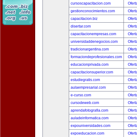
cursoscapacitacion.com
Ofert
gestionconocimientos.com
Ofert
capacitacion.biz
Ofert
disertar.com
Ofert
capacitacionempresas.com
Ofert
universidaddenegocios.com
Ofert
tradicionargentina.com
Ofert
formaciondeprofesionales.com
Ofert
educacionprivada.com
Ofert
capacitacionsuperior.com
Ofert
estudiegratis.com
Ofert
aulaempresarial.com
Ofert
e-curso.com
Ofert
cursodeweb.com
Ofert
aprendafotografia.com
Ofert
auladeinformatica.com
Ofert
expouniversidades.com
Ofert
expoeducacion.com
Ofert