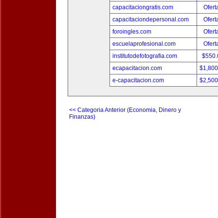
capacitaciongratis.com
Ofert
capacitaciondepersonal.com
Ofert
foroingles.com
Ofert
escuelaprofesional.com
Ofert
institutodefotografia.com
$550
ecapacitacion.com
$1,80
e-capacitacion.com
$2,50
<< Categoria Anterior (Economia, Dinero y
Finanzas)