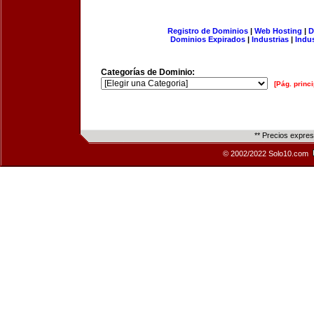
Registro de Dominios
|
Web Hosting
|
D
Dominios Expirados
|
Industrias
|
Indu
Categorías de Dominio:
[Pág. princi
** Precios expre
© 2002/2022 Solo10.com