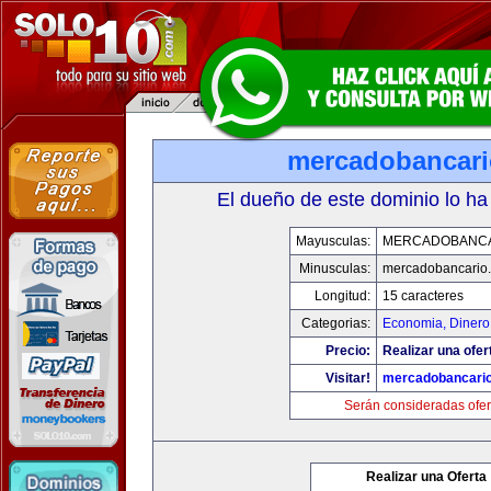
mercadobancar
El dueño de este dominio lo ha
Mayusculas:
MERCADOBANCA
Minusculas:
mercadobancario
Longitud:
15 caracteres
Categorias:
Economia, Dinero
Precio:
Realizar una ofer
Visitar!
mercadobancari
Serán consideradas ofer
Realizar una Oferta