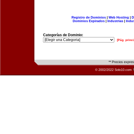
Registro de Dominios
|
Web Hosting
|
D
Dominios Expirados
|
Industrias
|
Indu
Categorías de Dominio:
[Pág. princi
** Precios expre
© 2002/2022 Solo10.com