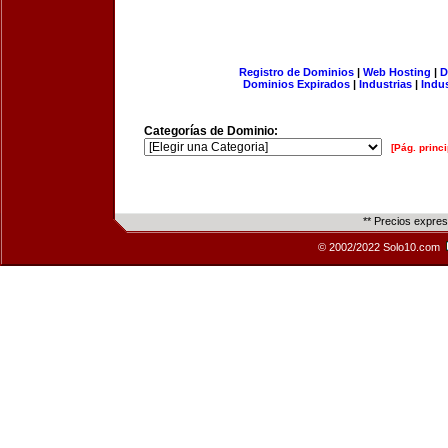
Registro de Dominios
|
Web Hosting
|
D
Dominios Expirados
|
Industrias
|
Indu
Categorías de Dominio:
[Pág. princi
** Precios expre
© 2002/2022 Solo10.com