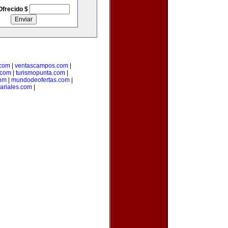
Ofrecido $
.com
|
ventascampos.com
|
.com
|
turismopunta.com
|
com
|
mundodeofertas.com
|
ariales.com
|