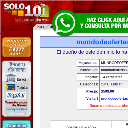
mundodeoferta
El dueño de este dominio lo ha
Mayusculas:
MUNDODEOFER
Minusculas:
mundodeofertas
Longitud:
14 caracteres
Categorias:
Sin Clasificar
Precio:
$599.00
Visitar!
mundodeoferta
Serán consideradas ofer
R