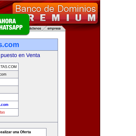
s.com
 puesto en Venta
TAS.COM
.com
s.com
tas
ealizar una Oferta