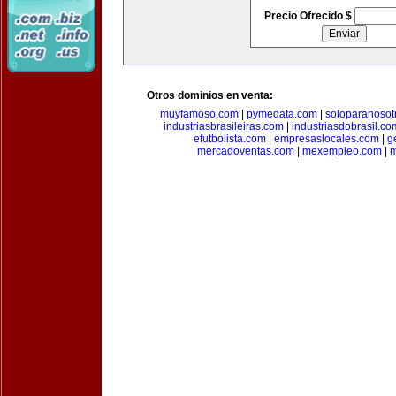
Precio Ofrecido $
Otros dominios en venta:
muyfamoso.com
|
pymedata.com
|
soloparanosot
industriasbrasileiras.com
|
industriasdobrasil.co
efutbolista.com
|
empresaslocales.com
|
g
mercadoventas.com
|
mexempleo.com
|
m