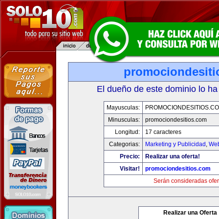
promociondesiti
El dueño de este dominio lo ha
Mayusculas:
PROMOCIONDESITIOS.C
Minusculas:
promociondesitios.com
Longitud:
17 caracteres
Categorias:
Marketing y Publicidad
,
Web
Precio:
Realizar una oferta!
Visitar!
promociondesitios.com
Serán consideradas ofer
Realizar una Oferta