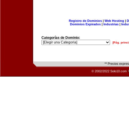
Registro de Dominios
|
Web Hosting
|
D
Dominios Expirados
|
Industrias
|
Indu
Categorías de Dominio:
[Pág. princi
** Precios expre
© 2002/2022 Solo10.com