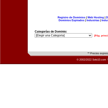
Registro de Dominios
|
Web Hosting
|
D
Dominios Expirados
|
Industrias
|
Indu
Categorías de Dominio:
[Pág. princi
** Precios expre
© 2002/2022 Solo10.com