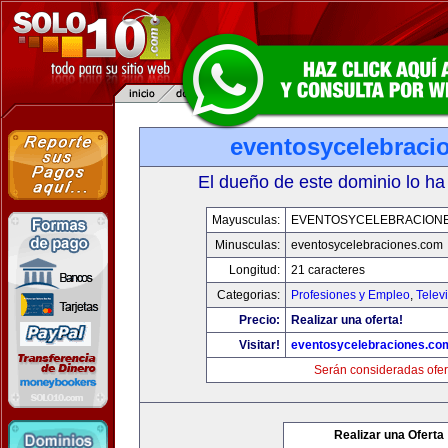
eventosycelebraci
El dueño de este dominio lo ha
Mayusculas:
EVENTOSYCELEBRACION
Minusculas:
eventosycelebraciones.com
Longitud:
21 caracteres
Categorias:
Profesiones y Empleo
,
Telev
Precio:
Realizar una oferta!
Visitar!
eventosycelebraciones.co
Serán consideradas ofer
Realizar una Oferta