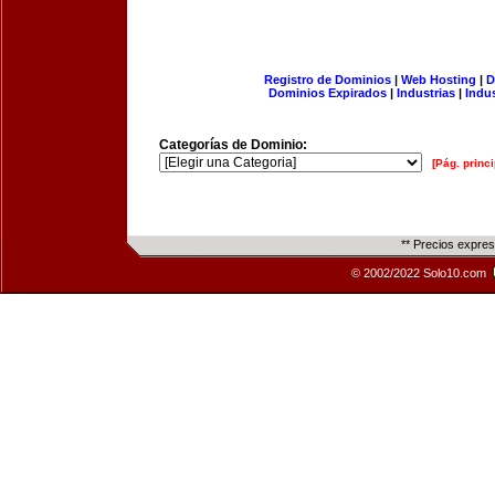
Registro de Dominios
|
Web Hosting
|
D
Dominios Expirados
|
Industrias
|
Indu
Categorías de Dominio:
[Pág. princi
** Precios expre
© 2002/2022 Solo10.com