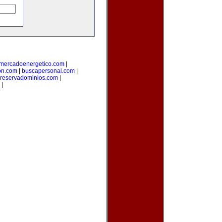
mercadoenergetico.com
|
on.com
|
buscapersonal.com
|
reservadominios.com
|
|