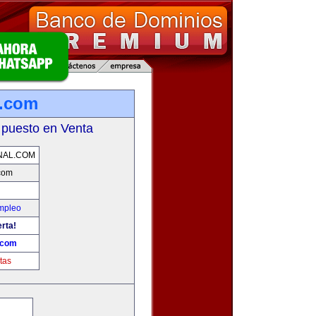
l.com
 puesto en Venta
NAL.COM
com
Empleo
erta!
.com
tas