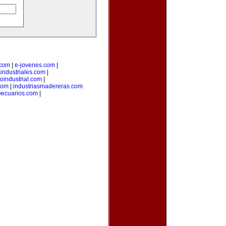
.com
|
e-jovenes.com
|
sindustriales.com
|
loindustrial.com
|
com
|
industriasmadereras.com
pecuarios.com
|