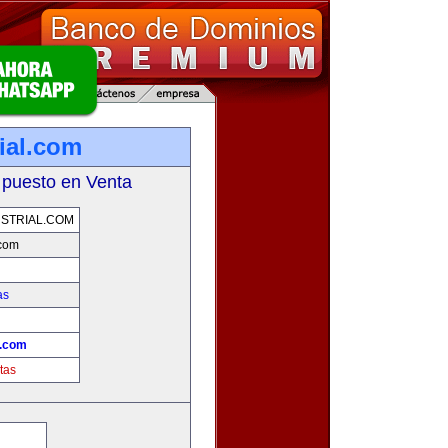
ial.com
 puesto en Venta
STRIAL.COM
.com
as
l.com
tas